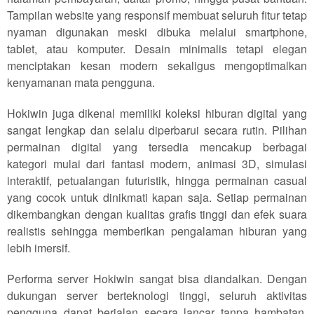
Tampilan website yang responsif membuat seluruh fitur tetap
nyaman digunakan meski dibuka melalui smartphone,
tablet, atau komputer. Desain minimalis tetapi elegan
menciptakan kesan modern sekaligus mengoptimalkan
kenyamanan mata pengguna.
Hokiwin juga dikenal memiliki koleksi hiburan digital yang
sangat lengkap dan selalu diperbarui secara rutin. Pilihan
permainan digital yang tersedia mencakup berbagai
kategori mulai dari fantasi modern, animasi 3D, simulasi
interaktif, petualangan futuristik, hingga permainan casual
yang cocok untuk dinikmati kapan saja. Setiap permainan
dikembangkan dengan kualitas grafis tinggi dan efek suara
realistis sehingga memberikan pengalaman hiburan yang
lebih imersif.
Performa server Hokiwin sangat bisa diandalkan. Dengan
dukungan server berteknologi tinggi, seluruh aktivitas
pengguna dapat berjalan secara lancar tanpa hambatan.