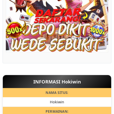
Show More
INFORMASI Hokiwin
NAMA SITUS:
Hokiwin
PERMAINAN: